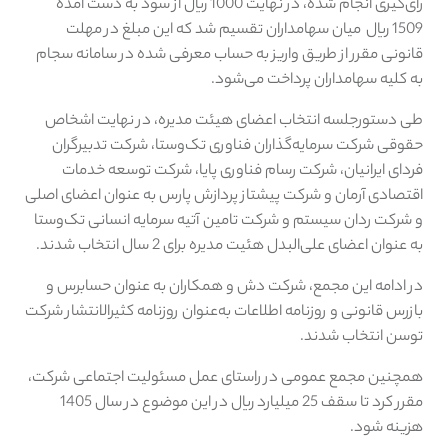
رای‌گیری انجام شده، در نهایت 1000 ریال از سود به دست آمده
1509 ریال میان سهامداران تقسیم شد که این مبلغ در مهلت
قانونی مقرر از طریق واریز به حساب معرفی شده در سامانه سجام
به کلیه سهامداران پرداخت می‌شود.
طی دستورجلسه انتخاب اعضای هیئت مدیره، در نهایت اشخاص
حقوقی شرکت سرمایه‌گذاران فناوری تک‌وستا، شرکت تدبیرگران
فردای ایرانیان، شرکت رسام فناوری پایا، شرکت توسعه خدمات
اقتصادی آرمان و شرکت پیشتاز پردازش پارس به عنوان اعضای اصلی
و شرکت ردان سیستم و شرکت تامین آتیه سرمایه انسانی تک‌وستا
به عنوان اعضای علی‌البدل هئیت مدیره برای 2 سال انتخاب شدند.
در ادامه این مجمع، شرکت دش و همکاران به عنوان حسابرس و
بازرس قانونی و روزنامه اطلاعات به‌عنوان روزنامه کثیرالانتشار شرکت
توسن انتخاب شدند.
همچنین مجمع عمومی در راستای عمل مسئولیت اجتماعی شرکت،
مقرر کرد تا سقف 25 میلیارد ریال در این موضوع در سال 1405
هزینه شود.