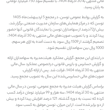
مالی منتهی به 30 آذرماه 1404، با تقسیم سود 750 میلیارد تومانی
به پایان رسید.
به گزارش روابط عمومی توسن، در مجمع 5 اردیبهشت‌ماه 1405
توسن که در مرکز همایش‌های سازمان مدیریت صنعتی برگزار شد،
بیش از72درصد از سهامداران توسن یا نمایندگان قانونی آنها حضور
پیدا کردند و با تصویب صورت‌های مالی منتهی به 30 آذرماه 1404،
تصمیم گرفتند از 1509 ریال سود به دست آمده به ازای هر سهم،
1000 ریال بین سهامداران تقسیم شود.
در ابتدای این مجمع، گزارش عملکرد هیئت‌مدیره به سهامداران ارائه
و گزارش حسابرس و بازرس قانونی درخصوص عملکرد سال مالی
منتهی به 30 آذرماه 1404، قرائت شد. پس از ارائه گزارش،
صورت‌های مالی حسابرسی‌شده این سال به تصویب مجمع رسید.
براساس گزارش هیئت مدیره به مجمع عمومی، توسن در سال مالی
منتهی به 30 آذرماه 1404، سه هزار و 99 میلیارد تومان درآمد کسب
کرده که نسبت به دوره گذشته، 121 درصد افزایش پیدا کرده و بیش
از دو برابر شده است. از این میزان، توسن موفق به کسب سود