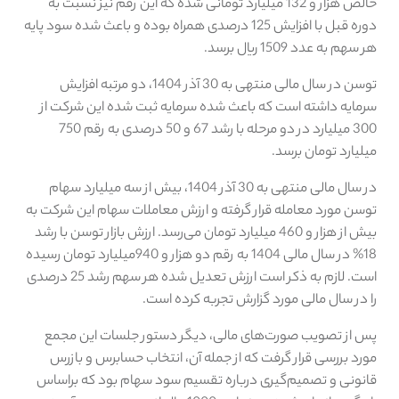
خالص هزار و 132 میلیارد تومانی شده که این رقم نیز نسبت به
دوره قبل با افزایش 125 درصدی همراه بوده و باعث شده سود پایه
هر سهم به عدد 1509 ریال برسد.
توسن در سال مالی منتهی به 30 آذر 1404، دو مرتبه افزایش
سرمایه داشته است که باعث شده سرمایه ثبت شده این شرکت از
300 میلیارد در دو مرحله با رشد 67 و 50 درصدی به رقم 750
میلیارد تومان برسد.
در سال مالی منتهی به 30 آذر 1404، بیش از سه میلیارد سهام
توسن مورد معامله قرار گرفته و ارزش معاملات سهام این شرکت به
بیش از هزار و 460 میلیارد تومان می‌رسد. ارزش بازار توسن با رشد
18% در سال مالی 1404 به رقم دو هزار و 940میلیارد تومان رسیده
است. لازم به ذکر است ارزش تعدیل شده هر سهم رشد 25 درصدی
را در سال مالی مورد گزارش تجربه کرده است.
پس از تصویب صورت‌های مالی، دیگر دستور جلسات این مجمع
مورد بررسی قرار گرفت که از جمله آن، انتخاب حسابرس و بازرس
قانونی و تصمیم‌گیری درباره تقسیم سود سهام بود که براساس